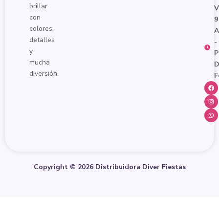
brillar
V
con
9
colores,
detalles
-
y
P
mucha
D
diversión.
F
F
I
W
a
n
h
c
s
a
e
t
t
b
a
s
o
g
a
o
r
p
k
a
p
m
Copyright © 2026 Distribuidora Diver Fiestas