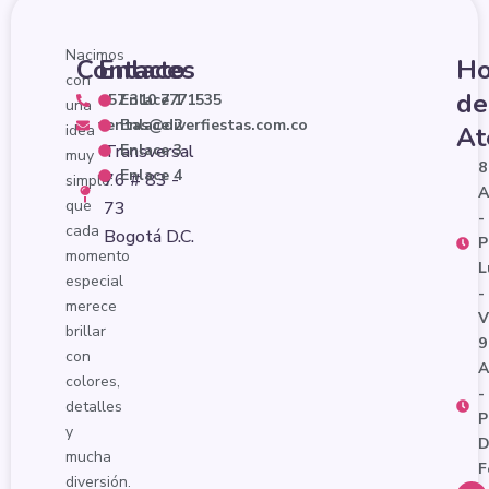
Nacimos
Contacto
Enlaces
Ho
con
de
‪+57 310 7771535‬
Enlace 1
una
ventas@diverfiestas.com.co
Enlace 2
idea
At
Transversal
Enlace 3
muy
8
Enlace 4
76 # 83 -
simple:
que
73
-
cada
Bogotá D.C.
P
momento
L
especial
-
merece
V
brillar
9
con
colores,
-
detalles
P
y
D
mucha
F
diversión.
F
I
W