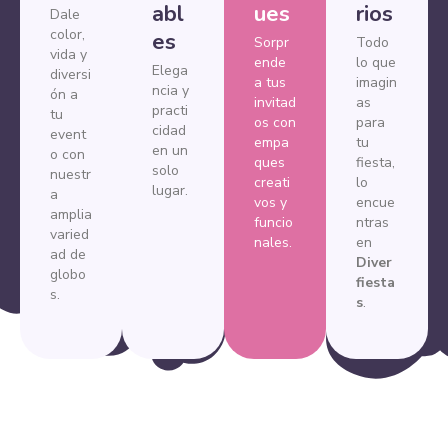
abl
ues
rios
Dale
color,
es
Sorpr
Todo
vida y
ende
lo que
Elega
diversi
a tus
imagin
ncia y
ón a
invitad
as
practi
tu
os con
para
cidad
event
empa
tu
en un
o con
ques
fiesta,
solo
nuestr
creati
lo
lugar.
a
vos y
encue
amplia
funcio
ntras
varied
nales.
en
ad de
Diver
globo
fiesta
s.
s
.